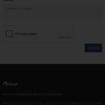
eKövet árajánlat készítő rendszer
Használatával egyszerűen, gyorsan készíthetők jól áttekinthető