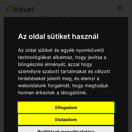
Elérhetőségeink
Ha kérdése van, ha információt vagy ajánlatot kérne, az
Az oldal sütiket használ
alkalmazás használatát kezdeményezné, illetve az
alkalmazásban szereplő adatok pontosítását, kiegészítését
javasolná küldjön számunkra üzenetet az alábbi adatok
Az oldal sütiket és egyéb nyomkövető
megadásával.
technológiákat alkalmaz, hogy javítsa a
böngészési élményét, azzal hogy
személyre szabott tartalmakat és célzott
hirdetéseket jelenít meg, és elemzi a
LEVELEZÉSI CÍMÜNK:
weboldalunk forgalmát, hogy megtudjuk
9400 Sopron, Ív utca 17/A,
honnan érkeztek a látogatóink.
PresSoft Development Kft.
Elfogadom
EMAIL CÍMÜNK:
info[at]ekovet.hu
Elutasítom
ELÉRHETŐSÉGÜNK:
Beállítások megváltoztatása