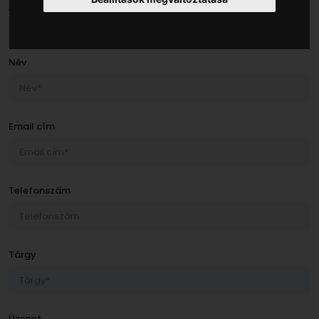
Telefon: +36 30/364-8694
H - P 08:00 - 17:00
Név
Email cím
Telefonszám
Tárgy
Üzenet